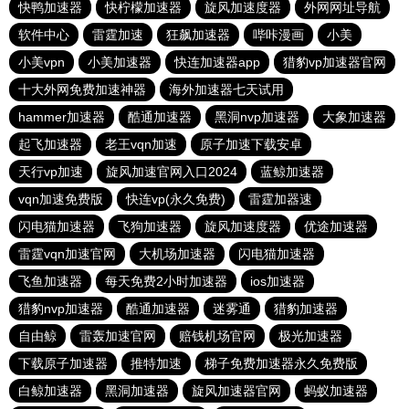
快鸭加速器
快柠檬加速器
旋风加速度器
外网网址导航
软件中心
雷霆加速
狂飙加速器
哔咔漫画
小美
小美vpn
小美加速器
快连加速器app
猎豹vp加速器官网
十大外网免费加速神器
海外加速器七天试用
hammer加速器
酷通加速器
黑洞nvp加速器
大象加速器
起飞加速器
老王vqn加速
原子加速下载安卓
天行vp加速
旋风加速官网入口2024
蓝鲸加速器
vqn加速免费版
快连vp(永久免费)
雷霆加器速
闪电猫加速器
飞狗加速器
旋风加速度器
优途加速器
雷霆vqn加速官网
大机场加速器
闪电猫加速器
飞鱼加速器
每天免费2小时加速器
ios加速器
猎豹nvp加速器
酷通加速器
迷雾通
猎豹加速器
自由鲸
雷轰加速官网
赔钱机场官网
极光加速器
下载原子加速器
推特加速
梯子免费加速器永久免费版
白鲸加速器
黑洞加速器
旋风加速器官网
蚂蚁加速器