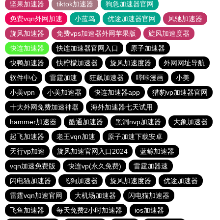
坚果加速器
tiktok加速器
狗急加速器官网
免费vqn外网加速
小蓝鸟
优途加速器官网
风驰加速器
旋风加速器
免费vps加速器外网苹果版
旋风加速度器
快连加速器
快连加速器官网入口
原子加速器
快鸭加速器
快柠檬加速器
旋风加速度器
外网网址导航
软件中心
雷霆加速
狂飙加速器
哔咔漫画
小美
小美vpn
小美加速器
快连加速器app
猎豹vp加速器官网
十大外网免费加速神器
海外加速器七天试用
hammer加速器
酷通加速器
黑洞nvp加速器
大象加速器
起飞加速器
老王vqn加速
原子加速下载安卓
天行vp加速
旋风加速官网入口2024
蓝鲸加速器
vqn加速免费版
快连vp(永久免费)
雷霆加器速
闪电猫加速器
飞狗加速器
旋风加速度器
优途加速器
雷霆vqn加速官网
大机场加速器
闪电猫加速器
飞鱼加速器
每天免费2小时加速器
ios加速器