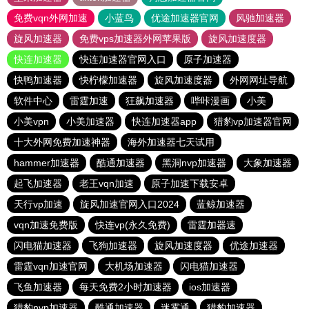
免费vqn外网加速
小蓝鸟
优途加速器官网
风驰加速器
旋风加速器
免费vps加速器外网苹果版
旋风加速度器
快连加速器
快连加速器官网入口
原子加速器
快鸭加速器
快柠檬加速器
旋风加速度器
外网网址导航
软件中心
雷霆加速
狂飙加速器
哔咔漫画
小美
小美vpn
小美加速器
快连加速器app
猎豹vp加速器官网
十大外网免费加速神器
海外加速器七天试用
hammer加速器
酷通加速器
黑洞nvp加速器
大象加速器
起飞加速器
老王vqn加速
原子加速下载安卓
天行vp加速
旋风加速官网入口2024
蓝鲸加速器
vqn加速免费版
快连vp(永久免费)
雷霆加器速
闪电猫加速器
飞狗加速器
旋风加速度器
优途加速器
雷霆vqn加速官网
大机场加速器
闪电猫加速器
飞鱼加速器
每天免费2小时加速器
ios加速器
猎豹nvp加速器
酷通加速器
迷雾通
猎豹加速器