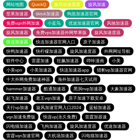
网站地图
QuickQ
旋风加速度器
旋风加速
坚果加速器
tiktok加速器
狗急加速器官网
免费vqn外网加速
小蓝鸟
优途加速器官网
风驰加速器
旋风加速器
免费vps加速器外网苹果版
旋风加速度器
快连加速器
快连加速器官网入口
原子加速器
快鸭加速器
快柠檬加速器
旋风加速度器
外网网址导航
软件中心
雷霆加速
狂飙加速器
哔咔漫画
小美
小美vpn
小美加速器
快连加速器app
猎豹vp加速器官网
十大外网免费加速神器
海外加速器七天试用
hammer加速器
酷通加速器
黑洞nvp加速器
大象加速器
起飞加速器
老王vqn加速
原子加速下载安卓
天行vp加速
旋风加速官网入口2024
蓝鲸加速器
vqn加速免费版
快连vp(永久免费)
雷霆加器速
闪电猫加速器
飞狗加速器
旋风加速度器
优途加速器
雷霆vqn加速官网
大机场加速器
闪电猫加速器