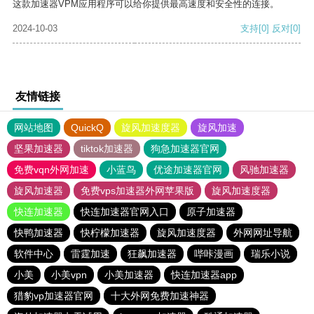
这款加速器VPM应用程序可以给你提供最高速度和安全性的连接。
2024-10-03
支持
[0]
反对
[0]
友情链接
网站地图
QuickQ
旋风加速度器
旋风加速
坚果加速器
tiktok加速器
狗急加速器官网
免费vqn外网加速
小蓝鸟
优途加速器官网
风驰加速器
旋风加速器
免费vps加速器外网苹果版
旋风加速度器
快连加速器
快连加速器官网入口
原子加速器
快鸭加速器
快柠檬加速器
旋风加速度器
外网网址导航
软件中心
雷霆加速
狂飙加速器
哔咔漫画
瑞乐小说
小美
小美vpn
小美加速器
快连加速器app
猎豹vp加速器官网
十大外网免费加速神器