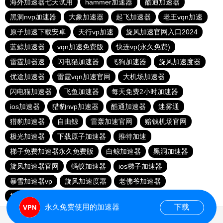
海外加速器七天试用
hammer加速器
酷通加速器
黑洞nvp加速器
大象加速器
起飞加速器
老王vqn加速
原子加速下载安卓
天行vp加速
旋风加速官网入口2024
蓝鲸加速器
vqn加速免费版
快连vp(永久免费)
雷霆加器速
闪电猫加速器
飞狗加速器
旋风加速度器
优途加速器
雷霆vqn加速官网
大机场加速器
闪电猫加速器
飞鱼加速器
每天免费2小时加速器
ios加速器
猎豹nvp加速器
酷通加速器
迷雾通
猎豹加速器
自由鲸
雷轰加速官网
赔钱机场官网
极光加速器
下载原子加速器
推特加速
梯子免费加速器永久免费版
白鲸加速器
黑洞加速器
旋风加速器官网
蚂蚁加速器
ios梯子加速器
暴雪加速器vp
旋风加速度器
老佛爷加速器
极光aurora加速器
加速器试用30分钟
永久免费使用的加速器
下载