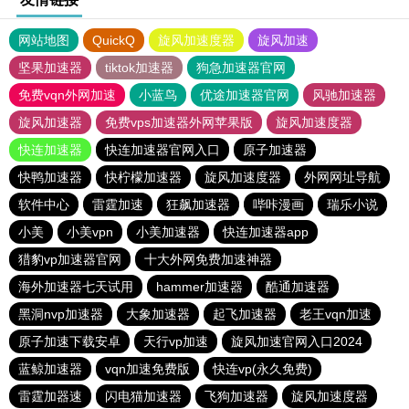
网站地图
QuickQ
旋风加速度器
旋风加速
坚果加速器
tiktok加速器
狗急加速器官网
免费vqn外网加速
小蓝鸟
优途加速器官网
风驰加速器
旋风加速器
免费vps加速器外网苹果版
旋风加速度器
快连加速器
快连加速器官网入口
原子加速器
快鸭加速器
快柠檬加速器
旋风加速度器
外网网址导航
软件中心
雷霆加速
狂飙加速器
哔咔漫画
瑞乐小说
小美
小美vpn
小美加速器
快连加速器app
猎豹vp加速器官网
十大外网免费加速神器
海外加速器七天试用
hammer加速器
酷通加速器
黑洞nvp加速器
大象加速器
起飞加速器
老王vqn加速
原子加速下载安卓
天行vp加速
旋风加速官网入口2024
蓝鲸加速器
vqn加速免费版
快连vp(永久免费)
雷霆加器速
闪电猫加速器
飞狗加速器
旋风加速度器