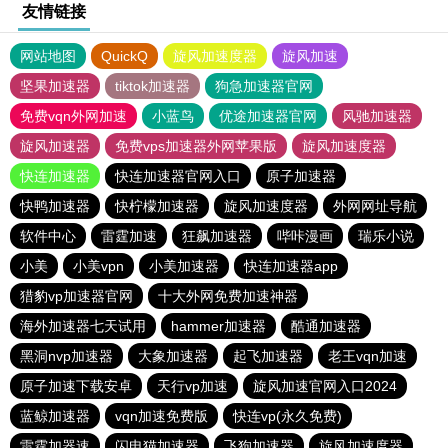
友情链接
网站地图
QuickQ
旋风加速度器
旋风加速
坚果加速器
tiktok加速器
狗急加速器官网
免费vqn外网加速
小蓝鸟
优途加速器官网
风驰加速器
旋风加速器
免费vps加速器外网苹果版
旋风加速度器
快连加速器
快连加速器官网入口
原子加速器
快鸭加速器
快柠檬加速器
旋风加速度器
外网网址导航
软件中心
雷霆加速
狂飙加速器
哔咔漫画
瑞乐小说
小美
小美vpn
小美加速器
快连加速器app
猎豹vp加速器官网
十大外网免费加速神器
海外加速器七天试用
hammer加速器
酷通加速器
黑洞nvp加速器
大象加速器
起飞加速器
老王vqn加速
原子加速下载安卓
天行vp加速
旋风加速官网入口2024
蓝鲸加速器
vqn加速免费版
快连vp(永久免费)
雷霆加器速
闪电猫加速器
飞狗加速器
旋风加速度器