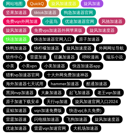
网站地图
QuickQ
旋风加速度器
旋风加速
坚果加速器
tiktok加速器
狗急加速器官网
免费vqn外网加速
小蓝鸟
优途加速器官网
风驰加速器
旋风加速器
免费vps加速器外网苹果版
旋风加速度器
快连加速器
快连加速器官网入口
原子加速器
快鸭加速器
快柠檬加速器
旋风加速度器
外网网址导航
软件中心
雷霆加速
狂飙加速器
哔咔漫画
瑞乐小说
小美
小美vpn
小美加速器
快连加速器app
猎豹vp加速器官网
十大外网免费加速神器
海外加速器七天试用
hammer加速器
酷通加速器
黑洞nvp加速器
大象加速器
起飞加速器
老王vqn加速
原子加速下载安卓
天行vp加速
旋风加速官网入口2024
蓝鲸加速器
vqn加速免费版
快连vp(永久免费)
雷霆加器速
闪电猫加速器
飞狗加速器
旋风加速度器
优途加速器
雷霆vqn加速官网
大机场加速器