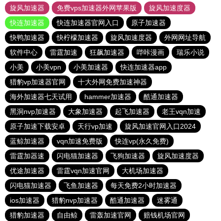
旋风加速器
免费vps加速器外网苹果版
旋风加速度器
快连加速器
快连加速器官网入口
原子加速器
快鸭加速器
快柠檬加速器
旋风加速度器
外网网址导航
软件中心
雷霆加速
狂飙加速器
哔咔漫画
瑞乐小说
小美
小美vpn
小美加速器
快连加速器app
猎豹vp加速器官网
十大外网免费加速神器
海外加速器七天试用
hammer加速器
酷通加速器
黑洞nvp加速器
大象加速器
起飞加速器
老王vqn加速
原子加速下载安卓
天行vp加速
旋风加速官网入口2024
蓝鲸加速器
vqn加速免费版
快连vp(永久免费)
雷霆加器速
闪电猫加速器
飞狗加速器
旋风加速度器
优途加速器
雷霆vqn加速官网
大机场加速器
闪电猫加速器
飞鱼加速器
每天免费2小时加速器
ios加速器
猎豹nvp加速器
酷通加速器
迷雾通
猎豹加速器
自由鲸
雷轰加速官网
赔钱机场官网