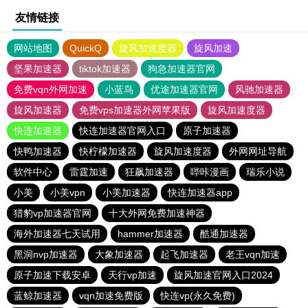
友情链接
网站地图
QuickQ
旋风加速度器
旋风加速
坚果加速器
tiktok加速器
狗急加速器官网
免费vqn外网加速
小蓝鸟
优途加速器官网
风驰加速器
旋风加速器
免费vps加速器外网苹果版
旋风加速度器
快连加速器
快连加速器官网入口
原子加速器
快鸭加速器
快柠檬加速器
旋风加速度器
外网网址导航
软件中心
雷霆加速
狂飙加速器
哔咔漫画
瑞乐小说
小美
小美vpn
小美加速器
快连加速器app
猎豹vp加速器官网
十大外网免费加速神器
海外加速器七天试用
hammer加速器
酷通加速器
黑洞nvp加速器
大象加速器
起飞加速器
老王vqn加速
原子加速下载安卓
天行vp加速
旋风加速官网入口2024
蓝鲸加速器
vqn加速免费版
快连vp(永久免费)