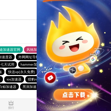
支持
[0]
反对
[0]
途加速器官网
风驰加速器
旋风加速器
加速度器
外网网址导航
软件中心
雷霆加速
狂飙加速器
器七天试用
hammer加速器
酷通加速器
黑洞nvp加速器
版
快连vp(永久免费)
雷霆加器速
闪电猫加速器
器
ios加速器
猎豹nvp加速器
酷通加速器
迷雾通
白鲸加速器
黑洞加速器
旋风加速器官网
蚂蚁加速器
0.036368s
排行
推荐