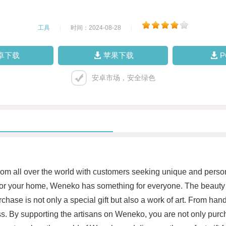
工具
|
时间：2024-08-28
|
卓下载
苹果下载
安卓市场，安全绿色
om all over the world with customers seeking unique and persona
m for your home, Weneko has something for everyone. The beauty o
urchase is not only a special gift but also a work of art. From 
ess. By supporting the artisans on Weneko, you are not only purc