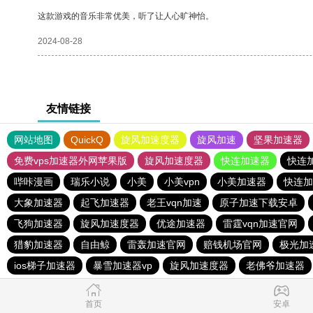
这款游戏的音乐非常优美，听了让人心旷神怡。
2024-08-28
友情链接
网站地图
QuickQ
旋风加速度器
旋风加速
坚果加速器
免费vps加速器外网苹果版
旋风加速度器
快连加速器
快连
哔咔漫画
瑞乐小说
小美
小美vpn
小美加速器
快连加
大象加速器
起飞加速器
老王vqn加速
原子加速下载安卓
飞狗加速器
旋风加速度器
优途加速器
雷霆vqn加速官网
猎豹加速器
自由鲸
雷轰加速官网
赔钱机场官网
极光加
ios梯子加速器
暴雪加速器vp
旋风加速度器
老佛爷加速器
首页
安卓