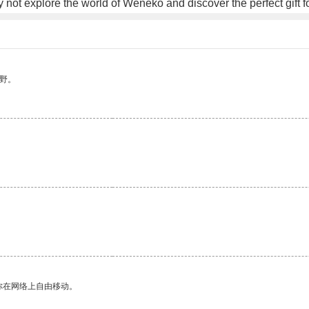
 not explore the world of Weneko and discover the perfect gift f
野。
。
你在网络上自由移动。