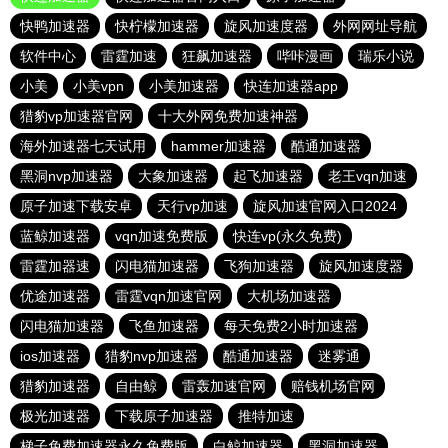
快鸭加速器
快柠檬加速器
旋风加速度器
外网网址导航
软件中心
雷霆加速
狂飙加速器
哔咔漫画
瑞乐小说
小美
小美vpn
小美加速器
快连加速器app
猎豹vp加速器官网
十大外网免费加速神器
海外加速器七天试用
hammer加速器
酷通加速器
黑洞nvp加速器
大象加速器
起飞加速器
老王vqn加速
原子加速下载安卓
天行vp加速
旋风加速官网入口2024
蓝鲸加速器
vqn加速免费版
快连vp(永久免费)
雷霆加器速
闪电猫加速器
飞狗加速器
旋风加速度器
优途加速器
雷霆vqn加速官网
大机场加速器
闪电猫加速器
飞鱼加速器
每天免费2小时加速器
ios加速器
猎豹nvp加速器
酷通加速器
迷雾通
猎豹加速器
自由鲸
雷轰加速官网
赔钱机场官网
极光加速器
下载原子加速器
推特加速
梯子免费加速器永久免费版
白鲸加速器
黑洞加速器