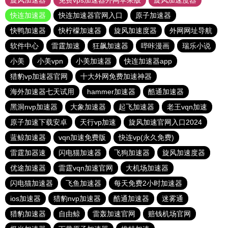
旋风加速器
免费vps加速器外网苹果版
旋风加速度器
快连加速器
快连加速器官网入口
原子加速器
快鸭加速器
快柠檬加速器
旋风加速度器
外网网址导航
软件中心
雷霆加速
狂飙加速器
哔咔漫画
瑞乐小说
小美
小美vpn
小美加速器
快连加速器app
猎豹vp加速器官网
十大外网免费加速神器
海外加速器七天试用
hammer加速器
酷通加速器
黑洞nvp加速器
大象加速器
起飞加速器
老王vqn加速
原子加速下载安卓
天行vp加速
旋风加速官网入口2024
蓝鲸加速器
vqn加速免费版
快连vp(永久免费)
雷霆加器速
闪电猫加速器
飞狗加速器
旋风加速度器
优途加速器
雷霆vqn加速官网
大机场加速器
闪电猫加速器
飞鱼加速器
每天免费2小时加速器
ios加速器
猎豹nvp加速器
酷通加速器
迷雾通
猎豹加速器
自由鲸
雷轰加速官网
赔钱机场官网