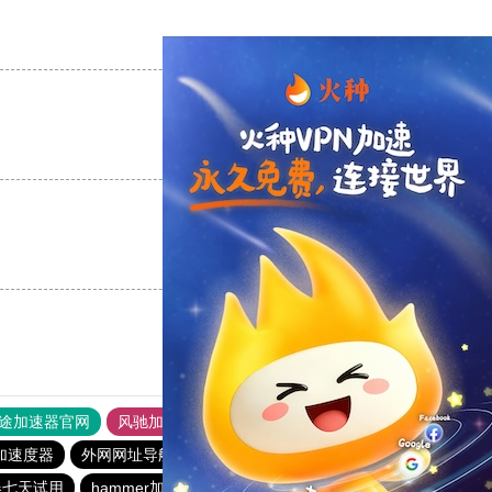
支持
[0]
反对
[0]
支持
[0]
反对
[0]
支持
[0]
反对
[0]
途加速器官网
风驰加速器
旋风加速器
加速度器
外网网址导航
软件中心
雷霆加速
狂飙加速器
器七天试用
hammer加速器
酷通加速器
黑洞nvp加速器