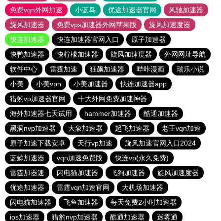
免费vqn外网加速
小蓝鸟
优途加速器官网
风驰加速器
旋风加速器
免费vps加速器外网苹果版
旋风加速度器
快连加速器
快连加速器官网入口
原子加速器
快鸭加速器
快柠檬加速器
旋风加速度器
外网网址导航
软件中心
雷霆加速
狂飙加速器
哔咔漫画
瑞乐小说
小美
小美vpn
小美加速器
快连加速器app
猎豹vp加速器官网
十大外网免费加速神器
海外加速器七天试用
hammer加速器
酷通加速器
黑洞nvp加速器
大象加速器
起飞加速器
老王vqn加速
原子加速下载安卓
天行vp加速
旋风加速官网入口2024
蓝鲸加速器
vqn加速免费版
快连vp(永久免费)
雷霆加器速
闪电猫加速器
飞狗加速器
旋风加速度器
优途加速器
雷霆vqn加速官网
大机场加速器
闪电猫加速器
飞鱼加速器
每天免费2小时加速器
ios加速器
猎豹nvp加速器
酷通加速器
迷雾通