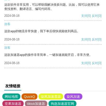
这款软件非常实用，可以帮助我解决很多问题。比如，我可以使用它来
查找资料、翻译语言、编写代码等。
2024-08-18
支持
[0]
反对
[0]
游客
这款app的物流非常快捷，我下单后很快就能收到商品。
2024-08-18
支持
[0]
反对
[0]
游客
这款加速器app的操作非常简单，一键加速就能开启，非常方便。
2024-08-18
支持
[0]
反对
[0]
友情链接
网站地图
QuickQ
旋风加速度器
旋风加速
坚果加速器
tiktok加速器
狗急加速器官网