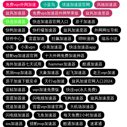
免费vqn外网加速
小蓝鸟
优途加速器官网
风驰加速器
旋风加速器
免费vps加速器外网苹果版
旋风加速度器
快连加速器
快连加速器官网入口
原子加速器
快鸭加速器
快柠檬加速器
旋风加速度器
外网网址导航
软件中心
雷霆加速
狂飙加速器
哔咔漫画
瑞乐小说
小美
小美vpn
小美加速器
快连加速器app
猎豹vp加速器官网
十大外网免费加速神器
海外加速器七天试用
hammer加速器
酷通加速器
黑洞nvp加速器
大象加速器
起飞加速器
老王vqn加速
原子加速下载安卓
天行vp加速
旋风加速官网入口2024
蓝鲸加速器
vqn加速免费版
快连vp(永久免费)
雷霆加器速
闪电猫加速器
飞狗加速器
旋风加速度器
优途加速器
雷霆vqn加速官网
大机场加速器
闪电猫加速器
飞鱼加速器
每天免费2小时加速器
ios加速器
猎豹nvp加速器
酷通加速器
迷雾通