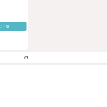
PC下载
排行