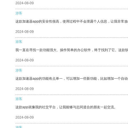
2024-08-09
游客
这款加速器app的安全性很高，使用过程中不会泄露个人信息，让我非常放
2024-08-09
游客
我一直在寻找一款功能强大、操作简单的办公软件，终于找到了它。这款
2024-08-09
游客
这款加速器app的功能有点单一，可以增加一些新功能，比如增加一个自
2024-08-09
游客
这款app就像我的社交平台，让我能够与志同道合的朋友一起交流。
2024-08-09
游客