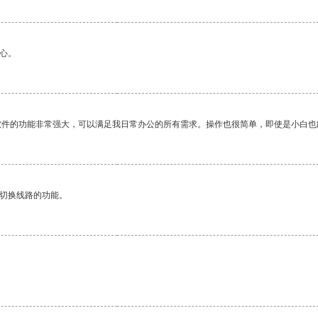
心。
软件的功能非常强大，可以满足我日常办公的所有需求。操作也很简单，即使是小白也
动切换线路的功能。