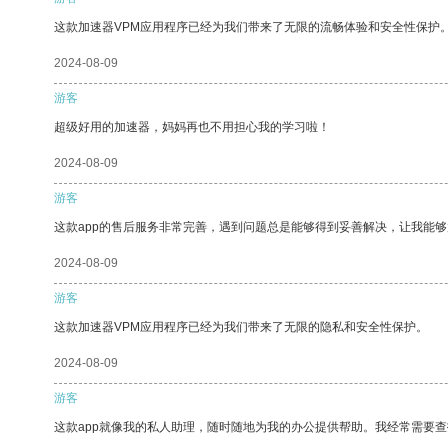
这款加速器VPM应用程序已经为我们带来了无限的流畅体验和安全性保护
2024-08-09
游客
超级好用的加速器，妈妈再也不用担心我的学习啦！
2024-08-09
游客
这款app的售后服务非常完善，遇到问题总是能够得到妥善解决，让我能
2024-08-09
游客
这款加速器VPM应用程序已经为我们带来了无限的隐私和安全性保护。
2024-08-09
游客
这款app就像我的私人助理，随时随地为我的办公提供帮助。我经常需要查