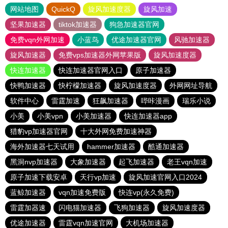
网站地图
QuickQ
旋风加速度器
旋风加速
坚果加速器
tiktok加速器
狗急加速器官网
免费vqn外网加速
小蓝鸟
优途加速器官网
风驰加速器
旋风加速器
免费vps加速器外网苹果版
旋风加速度器
快连加速器
快连加速器官网入口
原子加速器
快鸭加速器
快柠檬加速器
旋风加速度器
外网网址导航
软件中心
雷霆加速
狂飙加速器
哔咔漫画
瑞乐小说
小美
小美vpn
小美加速器
快连加速器app
猎豹vp加速器官网
十大外网免费加速神器
海外加速器七天试用
hammer加速器
酷通加速器
黑洞nvp加速器
大象加速器
起飞加速器
老王vqn加速
原子加速下载安卓
天行vp加速
旋风加速官网入口2024
蓝鲸加速器
vqn加速免费版
快连vp(永久免费)
雷霆加器速
闪电猫加速器
飞狗加速器
旋风加速度器
优途加速器
雷霆vqn加速官网
大机场加速器