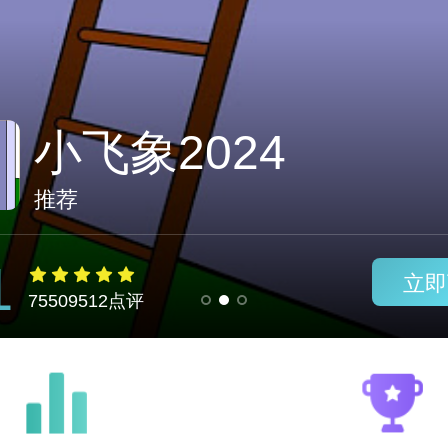
Littleqqq vnp
推荐
1
立即
75509512点评