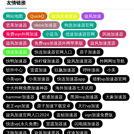
友情链接
网站地图
QuickQ
旋风加速度器
旋风加速
坚果加速器
tiktok加速器
狗急加速器官网
免费vqn外网加速
小蓝鸟
优途加速器官网
风驰加速器
旋风加速器
免费vps加速器外网苹果版
旋风加速度器
快连加速器
快连加速器官网入口
原子加速器
快鸭加速器
快柠檬加速器
旋风加速度器
外网网址导航
软件中心
雷霆加速
狂飙加速器
哔咔漫画
小美
小美vpn
小美加速器
快连加速器app
猎豹vp加速器官网
十大外网免费加速神器
海外加速器七天试用
hammer加速器
酷通加速器
黑洞nvp加速器
大象加速器
老王vqn加速
原子加速下载安卓
天行vp加速
旋风加速官网入口2024
蓝鲸加速器
vqn加速免费版
快连vp(永久免费)
雷霆加器速
闪电猫加速器
飞狗加速器
旋风加速度器
优途加速器