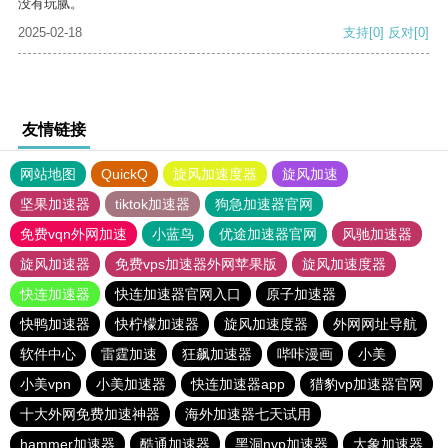
没有玩腻。
2025-02-18
支持
[0]
反对
[0]
友情链接
网站地图
QuickQ
旋风加速度器
旋风加速
坚果加速器
tiktok加速器
狗急加速器官网
免费vqn外网加速
小蓝鸟
优途加速器官网
风驰加速器
旋风加速器
免费vps加速器外网苹果版
旋风加速度器
快连加速器
快连加速器官网入口
原子加速器
快鸭加速器
快柠檬加速器
旋风加速度器
外网网址导航
软件中心
雷霆加速
狂飙加速器
哔咔漫画
小美
小美vpn
小美加速器
快连加速器app
猎豹vp加速器官网
十大外网免费加速神器
海外加速器七天试用
hammer加速器
酷通加速器
黑洞nvp加速器
大象加速器