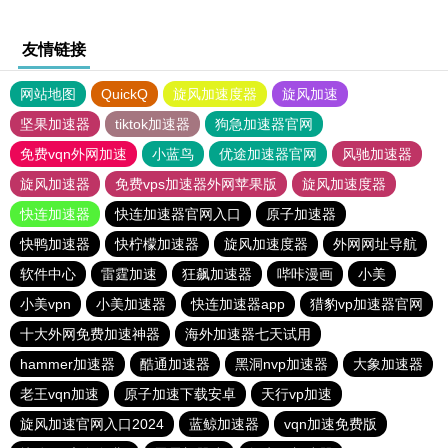
友情链接
网站地图
QuickQ
旋风加速度器
旋风加速
坚果加速器
tiktok加速器
狗急加速器官网
免费vqn外网加速
小蓝鸟
优途加速器官网
风驰加速器
旋风加速器
免费vps加速器外网苹果版
旋风加速度器
快连加速器
快连加速器官网入口
原子加速器
快鸭加速器
快柠檬加速器
旋风加速度器
外网网址导航
软件中心
雷霆加速
狂飙加速器
哔咔漫画
小美
小美vpn
小美加速器
快连加速器app
猎豹vp加速器官网
十大外网免费加速神器
海外加速器七天试用
hammer加速器
酷通加速器
黑洞nvp加速器
大象加速器
老王vqn加速
原子加速下载安卓
天行vp加速
旋风加速官网入口2024
蓝鲸加速器
vqn加速免费版