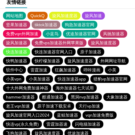
友情链接
网站地图
QuickQ
旋风加速度器
旋风加速
坚果加速器
tiktok加速器
狗急加速器官网
免费vqn外网加速
小蓝鸟
优途加速器官网
风驰加速器
旋风加速器
免费vps加速器外网苹果版
旋风加速度器
快连加速器
快连加速器官网入口
原子加速器
快鸭加速器
快柠檬加速器
旋风加速度器
外网网址导航
软件中心
雷霆加速
狂飙加速器
哔咔漫画
小美
小美vpn
小美加速器
快连加速器app
猎豹vp加速器官网
十大外网免费加速神器
海外加速器七天试用
hammer加速器
酷通加速器
黑洞nvp加速器
大象加速器
老王vqn加速
原子加速下载安卓
天行vp加速
旋风加速官网入口2024
蓝鲸加速器
vqn加速免费版
快连vp(永久免费)
雷霆加器速
闪电猫加速器
飞狗加速器
旋风加速度器
优途加速器