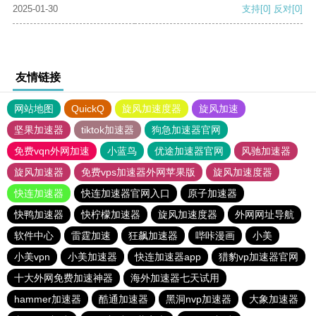
2025-01-30
支持
[0]
反对
[0]
友情链接
网站地图
QuickQ
旋风加速度器
旋风加速
坚果加速器
tiktok加速器
狗急加速器官网
免费vqn外网加速
小蓝鸟
优途加速器官网
风驰加速器
旋风加速器
免费vps加速器外网苹果版
旋风加速度器
快连加速器
快连加速器官网入口
原子加速器
快鸭加速器
快柠檬加速器
旋风加速度器
外网网址导航
软件中心
雷霆加速
狂飙加速器
哔咔漫画
小美
小美vpn
小美加速器
快连加速器app
猎豹vp加速器官网
十大外网免费加速神器
海外加速器七天试用
hammer加速器
酷通加速器
黑洞nvp加速器
大象加速器