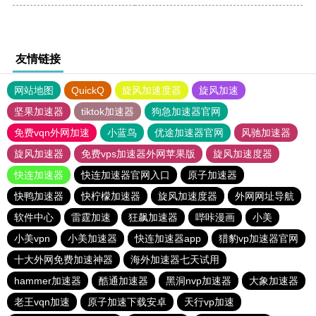
友情链接
网站地图
QuickQ
旋风加速度器
旋风加速
坚果加速器
tiktok加速器
狗急加速器官网
免费vqn外网加速
小蓝鸟
优途加速器官网
风驰加速器
旋风加速器
免费vps加速器外网苹果版
旋风加速度器
快连加速器
快连加速器官网入口
原子加速器
快鸭加速器
快柠檬加速器
旋风加速度器
外网网址导航
软件中心
雷霆加速
狂飙加速器
哔咔漫画
小美
小美vpn
小美加速器
快连加速器app
猎豹vp加速器官网
十大外网免费加速神器
海外加速器七天试用
hammer加速器
酷通加速器
黑洞nvp加速器
大象加速器
老王vqn加速
原子加速下载安卓
天行vp加速