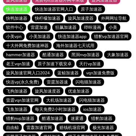
旋风加速器
免费vps加速器外网苹果版
旋风加速度器
快连加速器
快连加速器官网入口
原子加速器
快鸭加速器
快柠檬加速器
旋风加速度器
外网网址导航
软件中心
雷霆加速
狂飙加速器
哔咔漫画
小美
小美vpn
小美加速器
快连加速器app
猎豹vp加速器官网
十大外网免费加速神器
海外加速器七天试用
hammer加速器
酷通加速器
黑洞nvp加速器
大象加速器
老王vqn加速
原子加速下载安卓
天行vp加速
旋风加速官网入口2024
蓝鲸加速器
vqn加速免费版
快连vp(永久免费)
雷霆加器速
闪电猫加速器
飞狗加速器
旋风加速度器
优途加速器
雷霆vqn加速官网
大机场加速器
闪电猫加速器
飞鱼加速器
每天免费2小时加速器
ios加速器
猎豹nvp加速器
酷通加速器
迷雾通
猎豹加速器
自由鲸
雷轰加速官网
赔钱机场官网
极光加速器