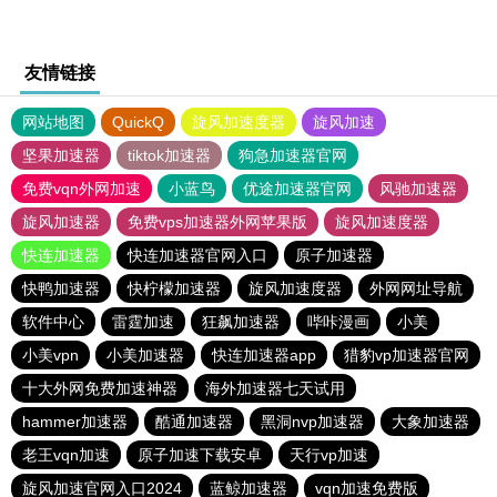
友情链接
网站地图
QuickQ
旋风加速度器
旋风加速
坚果加速器
tiktok加速器
狗急加速器官网
免费vqn外网加速
小蓝鸟
优途加速器官网
风驰加速器
旋风加速器
免费vps加速器外网苹果版
旋风加速度器
快连加速器
快连加速器官网入口
原子加速器
快鸭加速器
快柠檬加速器
旋风加速度器
外网网址导航
软件中心
雷霆加速
狂飙加速器
哔咔漫画
小美
小美vpn
小美加速器
快连加速器app
猎豹vp加速器官网
十大外网免费加速神器
海外加速器七天试用
hammer加速器
酷通加速器
黑洞nvp加速器
大象加速器
老王vqn加速
原子加速下载安卓
天行vp加速
旋风加速官网入口2024
蓝鲸加速器
vqn加速免费版