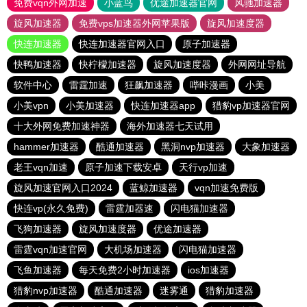
免费vqn外网加速
小蓝鸟
优途加速器官网
风驰加速器
旋风加速器
免费vps加速器外网苹果版
旋风加速度器
快连加速器
快连加速器官网入口
原子加速器
快鸭加速器
快柠檬加速器
旋风加速度器
外网网址导航
软件中心
雷霆加速
狂飙加速器
哔咔漫画
小美
小美vpn
小美加速器
快连加速器app
猎豹vp加速器官网
十大外网免费加速神器
海外加速器七天试用
hammer加速器
酷通加速器
黑洞nvp加速器
大象加速器
老王vqn加速
原子加速下载安卓
天行vp加速
旋风加速官网入口2024
蓝鲸加速器
vqn加速免费版
快连vp(永久免费)
雷霆加器速
闪电猫加速器
飞狗加速器
旋风加速度器
优途加速器
雷霆vqn加速官网
大机场加速器
闪电猫加速器
飞鱼加速器
每天免费2小时加速器
ios加速器
猎豹nvp加速器
酷通加速器
迷雾通
猎豹加速器