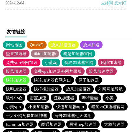
2024-12-04
支持
[0]
反对
[0]
友情链接
网站地图
QuickQ
旋风加速度器
旋风加速
坚果加速器
tiktok加速器
狗急加速器官网
免费vqn外网加速
小蓝鸟
优途加速器官网
风驰加速器
旋风加速器
免费vps加速器外网苹果版
旋风加速度器
快连加速器
快连加速器官网入口
原子加速器
快鸭加速器
快柠檬加速器
旋风加速度器
外网网址导航
软件中心
雷霆加速
狂飙加速器
哔咔漫画
小美
小美vpn
小美加速器
快连加速器app
猎豹vp加速器官网
十大外网免费加速神器
海外加速器七天试用
hammer加速器
酷通加速器
黑洞nvp加速器
大象加速器