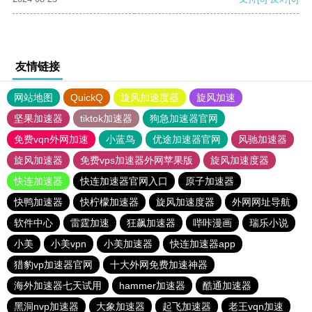
友情链接
网站地图
QuickQ
旋风加速度器
旋风加速
坚果加速器
tiktok加速器
狗急加速器官网
免费vqn外网加速
小蓝鸟
优途加速器官网
风驰加速器
旋风加速器
免费vps加速器外网苹果版
旋风加速度器
快连加速器
快连加速器官网入口
原子加速器
快鸭加速器
快柠檬加速器
旋风加速度器
外网网址导航
软件中心
雷霆加速
狂飙加速器
哔咔漫画
瑞乐小说
小美
小美vpn
小美加速器
快连加速器app
猎豹vp加速器官网
十大外网免费加速神器
海外加速器七天试用
hammer加速器
酷通加速器
黑洞nvp加速器
大象加速器
起飞加速器
老王vqn加速